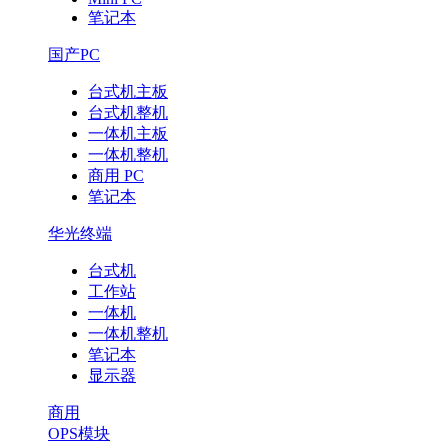
笔记本
登
国产PC
录
台式机主板
台式机整机
入
一体机主板
一体机整机
口-
商用 PC
笔记本
荣
华光终端
耀
台式机
工作站
体
一体机
一体机整机
育
笔记本
显示器
(中
商用
国)
OPS模块