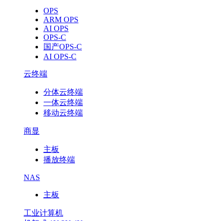
OPS
智
ARM OPS
AI OPS
能
OPS-C
国产OPS-C
的
AI OPS-C
云终端
具
分体云终端
身
一体云终端
移动云终端
智
商显
能
主板
播放终端
控
NAS
制
主板
架
工业计算机