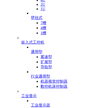
4U
2U
1U
壁挂式
7槽
4槽
1槽
嵌入式工控机
通用型
紧凑型
扩展型
导轨型
行业通用型
机器视觉控制器
数控机床控制器
工业显示
工业显示器