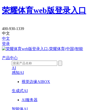
荣耀体育web版登录入口
机
400-930-1339
中文
器
中文
登录
人“大
脑”与“小
产品中心
脑”如
AI
感知AI
何
视觉边缘AIBOX
协
生成式AI
同？
AI服务器
智能体AI