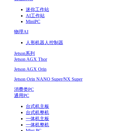
一
迷你工作站
张
AI工作站
MiniPC
图
物理AI
看
人形机器人控制器
懂
Jetson系列
Jetson AGX Thor
荣
Jetson AGX Orin
耀
Jetson Orin NANO Super/NX Super
消费类PC
体
通用PC
育
台式机主板
台式机整机
web
一体机主板
一体机整机
版
Mini PC