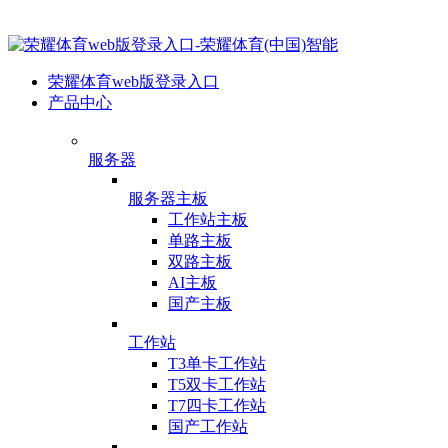
荣耀体育web版登录入口
产品中心
服务器
服务器主板
工作站主板
单路主板
双路主板
AI主板
国产主板
工作站
T3单卡工作站
T5双卡工作站
T7四卡工作站
国产工作站