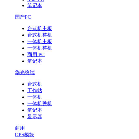
笔记本
三
国产PC
款
台式机主板
齐
台式机整机
一体机主板
一体机整机
发，
商用 PC
笔记本
全
华光终端
线
台式机
升
工作站
一体机
级
一体机整机
笔记本
LPDDR5X
显示器
商用
OPS模块