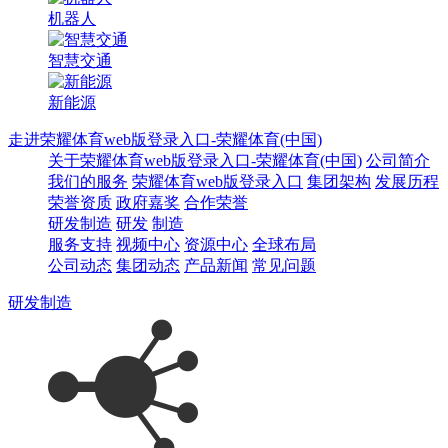
机器人
智慧交通
新能源
走进荣耀体育web版登录入口-荣耀体育(中国)
关于荣耀体育web版登录入口-荣耀体育(中国)
公司简介
我们的服务
荣耀体育web版登录入口
集团架构
发展历程
荣誉资质
政府嘉奖
合作荣誉
研发制造
研发
制造
服务支持
视频中心
资源中心
全球布局
公司动态
集团动态
产品新闻
常见问题
研发制造