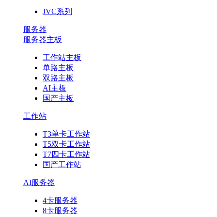
JVC系列
服务器
服务器主板
工作站主板
单路主板
双路主板
AI主板
国产主板
工作站
T3单卡工作站
T5双卡工作站
T7四卡工作站
国产工作站
AI服务器
4卡服务器
8卡服务器