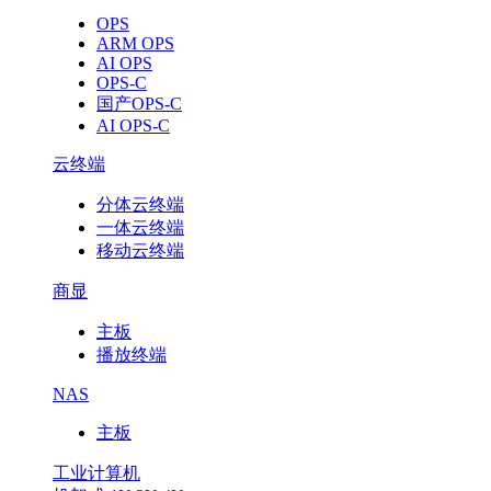
OPS
ARM OPS
AI OPS
OPS-C
国产OPS-C
AI OPS-C
云终端
分体云终端
一体云终端
移动云终端
商显
主板
播放终端
NAS
主板
工业计算机