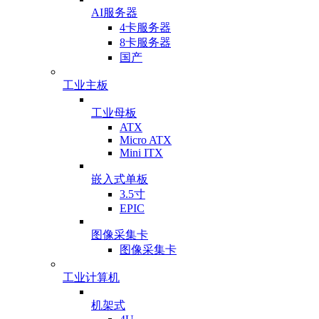
AI服务器
4卡服务器
8卡服务器
国产
工业主板
工业母板
ATX
Micro ATX
Mini ITX
嵌入式单板
3.5寸
EPIC
图像采集卡
图像采集卡
工业计算机
机架式