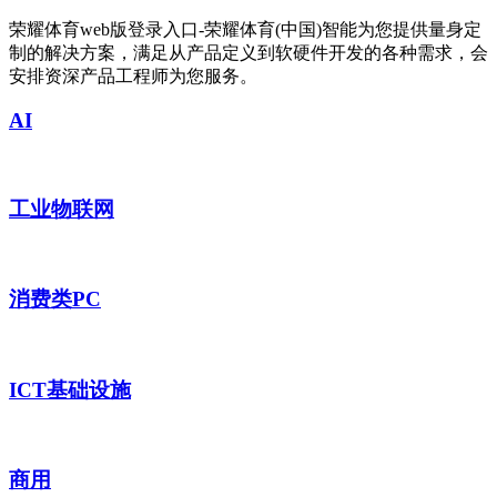
荣耀体育web版登录入口-荣耀体育(中国)智能为您提供量身定
制的解决方案，满足从产品定义到软硬件开发的各种需求，会
安排资深产品工程师为您服务。
AI
工业物联网
消费类PC
ICT基础设施
商用