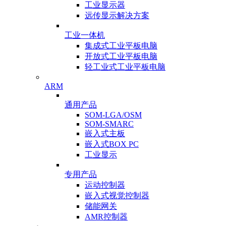
工业显示器
远传显示解决方案
工业一体机
集成式工业平板电脑
开放式工业平板电脑
轻工业式工业平板电脑
ARM
通用产品
SOM-LGA/OSM
SOM-SMARC
嵌入式主板
嵌入式BOX PC
工业显示
专用产品
运动控制器
嵌入式视觉控制器
储能网关
AMR控制器