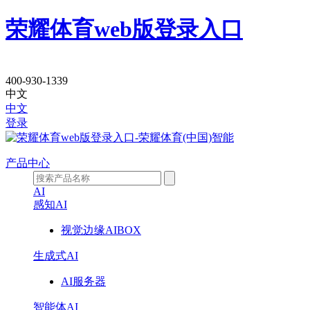
荣耀体育web版登录入口
荣
400-930-1339
中文
耀
中文
登录
体
育
产品中心
web
AI
感知AI
版
视觉边缘AIBOX
登
生成式AI
录
AI服务器
智能体AI