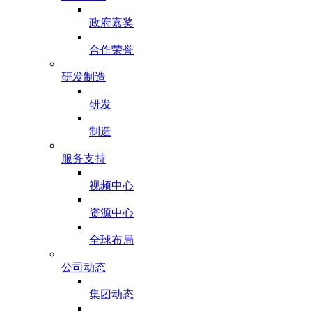
政府嘉奖
合作荣誉
研发制造
研发
制造
服务支持
视频中心
资源中心
全球布局
公司动态
集团动态