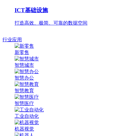
ICT基础设施
打造高效、极简、可靠的数据空间
行业应用
新零售
智慧城市
智慧办公
智慧教育
智慧医疗
工业自动化
机器视觉