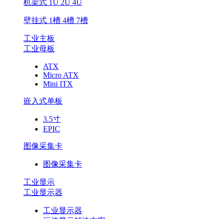
机架式 1U 2U 4U
壁挂式 1槽 4槽 7槽
工业主板
工业母板
ATX
Micro ATX
Mini ITX
嵌入式单板
3.5寸
EPIC
图像采集卡
图像采集卡
工业显示
工业显示器
工业显示器