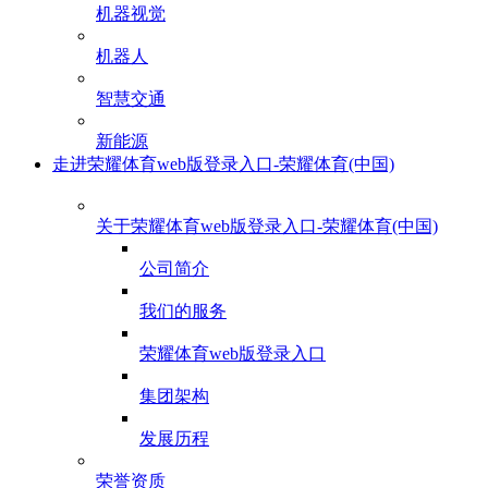
机器视觉
机器人
智慧交通
新能源
走进荣耀体育web版登录入口-荣耀体育(中国)
关于荣耀体育web版登录入口-荣耀体育(中国)
公司简介
我们的服务
荣耀体育web版登录入口
集团架构
发展历程
荣誉资质