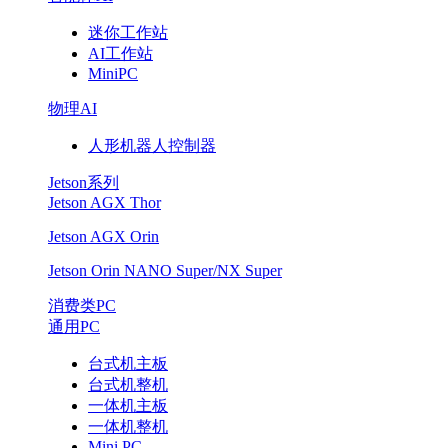
迷你工作站
AI工作站
MiniPC
物理AI
人形机器人控制器
Jetson系列
Jetson AGX Thor
Jetson AGX Orin
Jetson Orin NANO Super/NX Super
消费类PC
通用PC
台式机主板
台式机整机
一体机主板
一体机整机
Mini PC