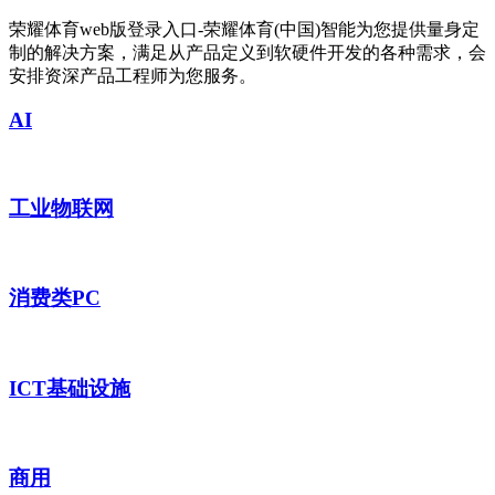
荣耀体育web版登录入口-荣耀体育(中国)智能为您提供量身定
制的解决方案，满足从产品定义到软硬件开发的各种需求，会
安排资深产品工程师为您服务。
AI
工业物联网
消费类PC
ICT基础设施
商用