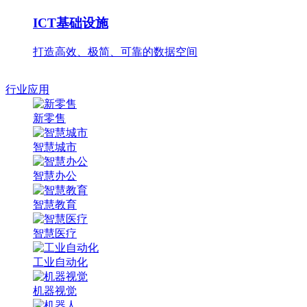
ICT基础设施
打造高效、极简、可靠的数据空间
行业应用
新零售
智慧城市
智慧办公
智慧教育
智慧医疗
工业自动化
机器视觉