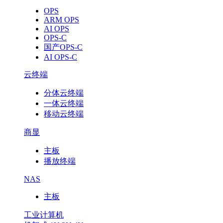
OPS
ARM OPS
AI OPS
OPS-C
国产OPS-C
AI OPS-C
云终端
分体云终端
一体云终端
移动云终端
商显
主板
播放终端
NAS
主板
工业计算机