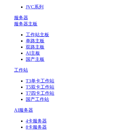
JVC系列
服务器
服务器主板
工作站主板
单路主板
双路主板
AI主板
国产主板
工作站
T3单卡工作站
T5双卡工作站
T7四卡工作站
国产工作站
AI服务器
4卡服务器
8卡服务器