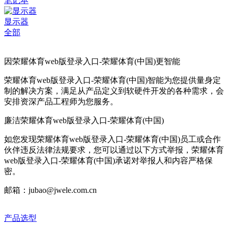
笔记本
显示器
全部
因荣耀体育web版登录入口-荣耀体育(中国)
更智能
荣耀体育web版登录入口-荣耀体育(中国)智能为您提供量身定
制的解决方案，满足从产品定义到软硬件开发的各种需求，会
安排资深产品工程师为您服务。
廉洁荣耀体育web版登录入口-荣耀体育(中国)
如您发现荣耀体育web版登录入口-荣耀体育(中国)员工或合作
伙伴违反法律法规要求，您可以通过以下方式举报，荣耀体育
web版登录入口-荣耀体育(中国)承诺对举报人和内容严格保
密。
邮箱：jubao@jwele.com.cn
产品选型