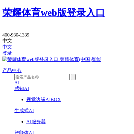
荣耀体育web版登录入口
显
400-930-1339
中文
示
中文
登录
器
产品中心
AI
感知AI
视觉边缘AIBOX
生成式AI
AI服务器
智能体AI