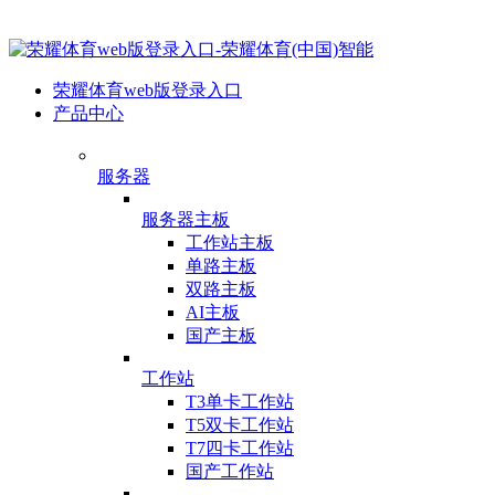
荣耀体育web版登录入口
产品中心
服务器
服务器主板
工作站主板
单路主板
双路主板
AI主板
国产主板
工作站
T3单卡工作站
T5双卡工作站
T7四卡工作站
国产工作站