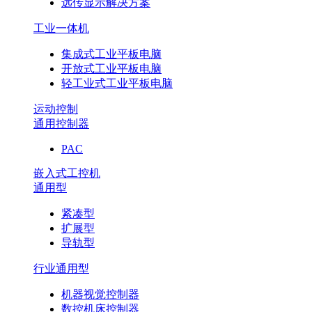
远传显示解决方案
工业一体机
集成式工业平板电脑
开放式工业平板电脑
轻工业式工业平板电脑
运动控制
通用控制器
PAC
嵌入式工控机
通用型
紧凑型
扩展型
导轨型
行业通用型
机器视觉控制器
数控机床控制器