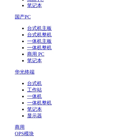
笔记本
国产PC
台式机主板
台式机整机
一体机主板
一体机整机
商用 PC
笔记本
华光终端
台式机
工作站
一体机
一体机整机
笔记本
显示器
商用
OPS模块