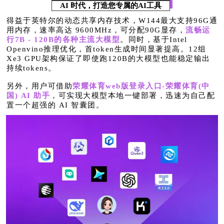
AI 时代，打造您专属的AI工具
得益于英特尔的动态共享内存技术，W144最大支持96G通
用内存，速率高达 9600MHz，可分配90G显存，
流畅运
行7B - 120B的各种主流大模型
。同时，基于Intel
Openvino推理优化，首token生成时间显著提高。12组
Xe3 GPU架构保证了即使跑120B的大模型也能稳定输出
持续tokens。
另外，用户可借助
荣耀体育web版登录入口-荣耀体育(中
国) AI 助手
，可实现大模型本地一键部署，迅速为自己配
置一个超强的 AI 智囊团。