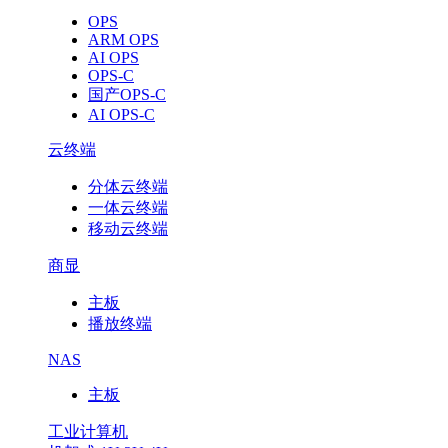
OPS
ARM OPS
AI OPS
OPS-C
国产OPS-C
AI OPS-C
云终端
分体云终端
一体云终端
移动云终端
商显
主板
播放终端
NAS
主板
工业计算机