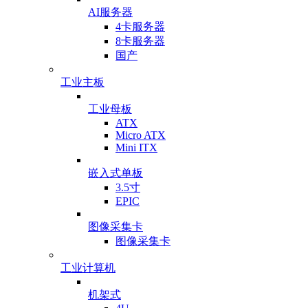
AI服务器
4卡服务器
8卡服务器
国产
工业主板
工业母板
ATX
Micro ATX
Mini ITX
嵌入式单板
3.5寸
EPIC
图像采集卡
图像采集卡
工业计算机
机架式