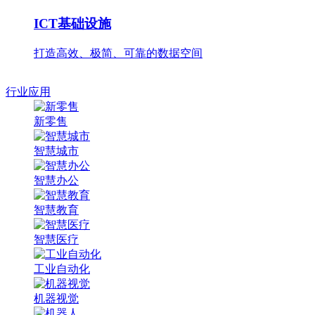
ICT基础设施
打造高效、极简、可靠的数据空间
行业应用
新零售
智慧城市
智慧办公
智慧教育
智慧医疗
工业自动化
机器视觉