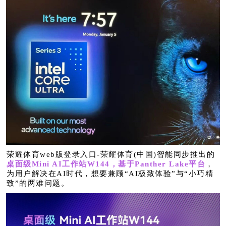
荣耀体育web版登录入口-荣耀体育(中国)智能同步推出的
桌面级Mini AI工作站W144，基于Panther Lake平台
，
为用户解决在AI时代，想要兼顾“AI极致体验”与“小巧精
致”的两难问题。