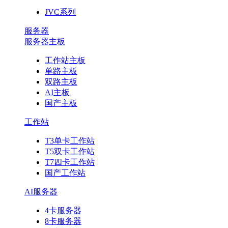
JVC系列
服务器
服务器主板
工作站主板
单路主板
双路主板
AI主板
国产主板
工作站
T3单卡工作站
T5双卡工作站
T7四卡工作站
国产工作站
AI服务器
4卡服务器
8卡服务器