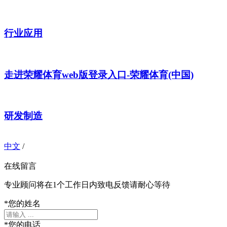
行业应用
走进荣耀体育web版登录入口-荣耀体育(中国)
研发制造
中文
/
在线留言
专业顾问将在1个工作日内致电反馈请耐心等待
*
您的姓名
*
您的电话