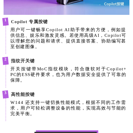
1
Copilot 专属按键
用户可一键畅享Copilot AI助手带来的方便，例如提
供信息、娱乐和激发灵感。若使用高级AI，Copilot可
以理解您的问题和请求、提供直接答案、协助编写甚
至创建图像。
2
指纹开关键
开关按键带MoC指纹模块，符合微软对于Copilot+
PC的ESS硬件要求，也为用户数据安全提供了可靠的
保障。
3
高性能按键
W144 还支持一键切换性能模式，根据不同的工作需
求，用户可轻松调整设备的性能，实现高效与节能的
完美平衡。