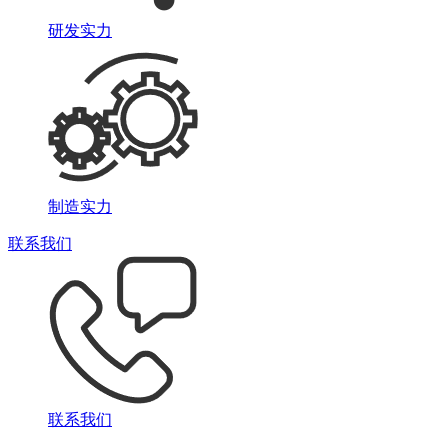
研发实力
制造实力
联系我们
联系我们