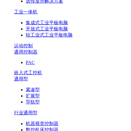
远传显示解决方案
工业一体机
集成式工业平板电脑
开放式工业平板电脑
轻工业式工业平板电脑
运动控制
通用控制器
PAC
嵌入式工控机
通用型
紧凑型
扩展型
导轨型
行业通用型
机器视觉控制器
数控机床控制器